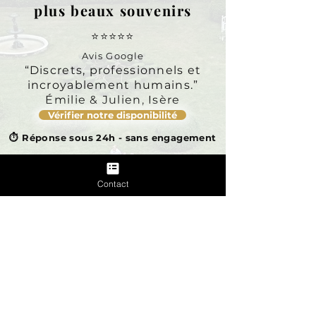
plus beaux souvenirs
⭐⭐⭐⭐⭐
Avis Google
“Discrets, professionnels et
incroyablement humains.”
Émilie & Julien, Isère
Vérifier notre disponibilité
⏱️ Réponse sous 24h - sans engagement
Contact
Pourquoi nous choisir ?
Des souvenirs sincères, capturés avec
discretion et exigence .