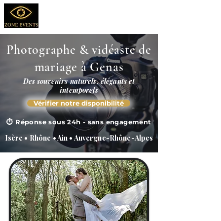
STUDIO
PHOTOS & VIDEOS
Photographe & vidéaste de
mariage à Genas
Des souvenirs naturels, élégants et
intemporels
Vérifier notre disponibilité
⏱️ Réponse sous 24h - sans engagement
Isère • Rhône • Ain • Auvergne-Rhône-Alpes