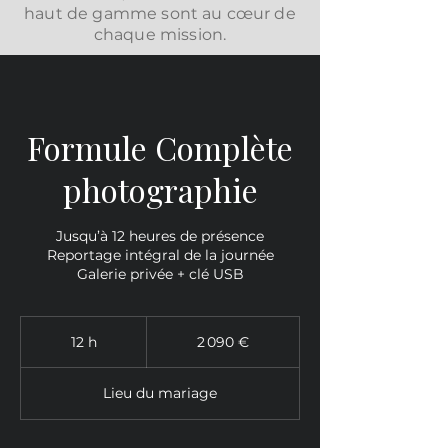
haut de gamme sont au cœur de
chaque mission.
Formule Complète
photographie
Jusqu’à 12 heures de présence
Reportage intégral de la journée
Galerie privée + clé USB
2 090
euros
12 h
1
2 090 €
2
h
Lieu du mariage