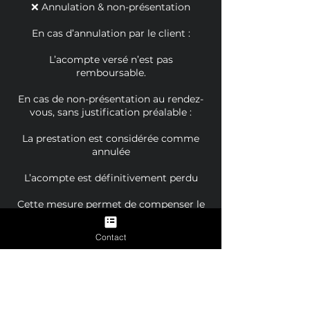
❌ Annulation & non-présentation
En cas d’annulation par le client :
L’acompte versé n’est pas
remboursable.
En cas de non-présentation au rendez-
vous, sans justification préalable :
La prestation est considérée comme
annulée
L’acompte est définitivement perdu
Cette mesure permet de compenser le
temps réservé et l’indisponibilité du
créneau.
Contact
🔄 Report de rendez-vous
Un report de séance est possible une
seule fois, sous réserve :