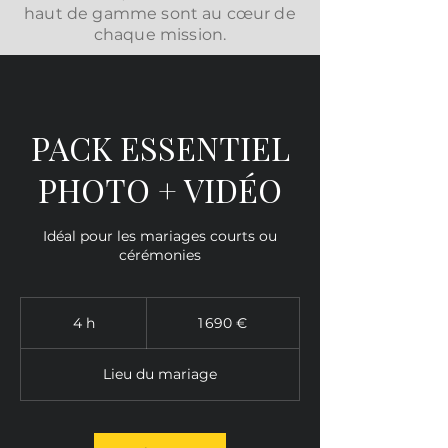
haut de gamme sont au cœur de
chaque mission.
PACK ESSENTIEL
PHOTO + VIDÉO
Idéal pour les mariages courts ou
cérémonies
1 690
euros
4 h
4
1 690 €
h
Lieu du mariage