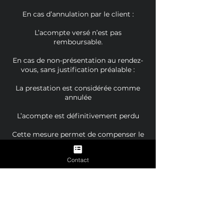
En cas d’annulation par le client :
L’acompte versé n’est pas
remboursable.
En cas de non-présentation au rendez-
vous, sans justification préalable :
La prestation est considérée comme
annulée
L’acompte est définitivement perdu
Cette mesure permet de compenser le
temps réservé et l’indisponibilité du
créneau.
Contact
🔄 Report de rendez-vous
Un report de séance est possible une
seule fois, sous réserve :
d’une demande formulée au minimum