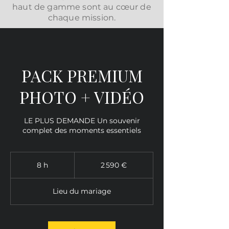
haut de gamme sont au cœur de
chaque mission.
PACK PREMIUM
PHOTO + VIDÉO
LE PLUS DEMANDE Un souvenir
complet des moments essentiels
2 590
euros
8 h
8
2 590 €
h
Lieu du mariage