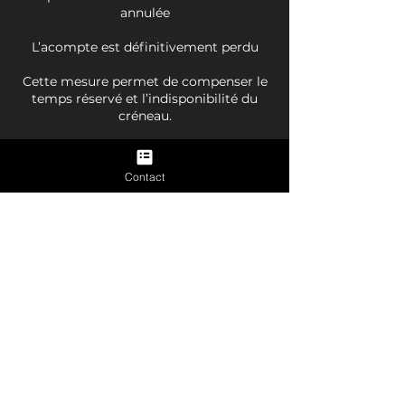
annulée
L’acompte est définitivement perdu
Cette mesure permet de compenser le
temps réservé et l’indisponibilité du
créneau.
🔄 Report de rendez-vous
Contact
Un report de séance est possible une
seule fois, sous réserve :
d’une demande formulée au minimum
48 heures à l’avance
de disponibilité d’un nouveau créneau
Au-delà, l’acompte pourra être
conservé.
🧾 Cas particuliers