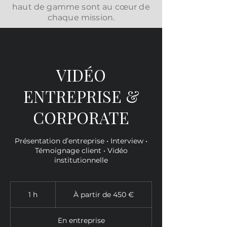
haut de gamme sont au cœur de
chaque mission.
VIDÉO
ENTREPRISE &
CORPORATE
Présentation d’entreprise • Interview •
Témoignage client • Vidéo
institutionnelle
À
partir
1 h
1
À partir de 450 €
de
450
euros
En entreprise